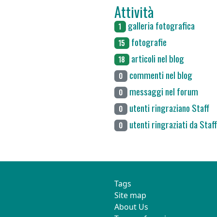
Attività
galleria fotografica
1
fotografie
15
articoli nel blog
18
commenti nel blog
0
messaggi nel forum
0
utenti ringraziano Staff
0
utenti ringraziati da Staff
0
This site
Tags
Site map
About Us