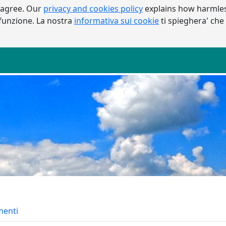
 agree. Our
privacy and cookies policy
explains how harmles
a funzione. La nostra
informativa sui cookie
ti spieghera' che
enti